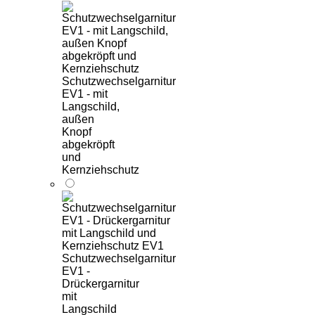
Schutzwechselgarnitur
EV1 - mit
Langschild,
außen
Knopf
abgekröpft
und
Kernziehschutz
Schutzwechselgarnitur
EV1 -
Drückergarnitur
mit
Langschild