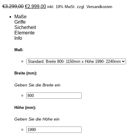
Ursprünglicher
Aktueller
€
3.299,00
€
2.999,00
inkl. 19% MwSt. zzgl. Versandkosten
Preis
Preis
Maße
war:
ist:
Griffe
€3.299,00
€2.999,00.
Sicherheit
Elemente
Info
Maß:
Breite (mm):
Geben Sie die Breite ein
Höhe (mm):
Geben Sie die Höhe ein